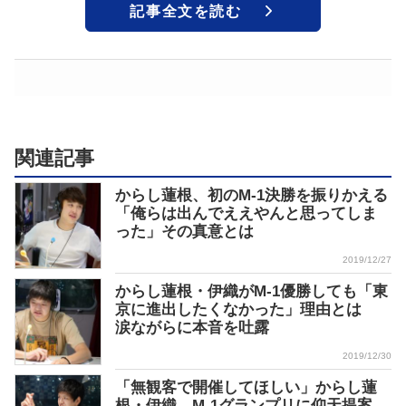
記事全文を読む
関連記事
からし蓮根、初のM-1決勝を振りかえる
「俺らは出んでええやんと思ってしま
った」その真意とは
2019/12/27
からし蓮根・伊織がM-1優勝しても「東
京に進出したくなかった」理由とは
涙ながらに本音を吐露
2019/12/30
「無観客で開催してほしい」からし蓮
根・伊織 M-1グランプリに仰天提案