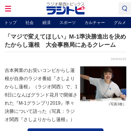
トップ
社会
経済
スポーツ
カルチャー
グルメ
「マジで変えてほしい」M-1準決勝進出を決め
たからし蓮根 大会事務局にあるクレーム
2019/11/22
吉本興業のお笑いコンビからし蓮
根が自身のラジオ番組『さしより
からし蓮根』（ラジオ関西）で、1
8日になんばグランド花月で開催さ
れた『M-1グランプリ2019』準々
（写真3枚）
決勝について語った（写真：ラジ
オ関西『さしよりからし蓮根』）