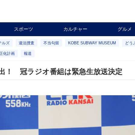
スポーツ
カルチャー
グルメ
テルズ
違法捜査
不当勾留
KOBE SUBWAY MUSEUM
どう
正化計画
報道
進出！ 冠ラジオ番組は緊急生放送決定