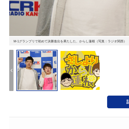
M-1グランプリで初めて決勝進出を果たした、からし蓮根（写真：ラジオ関西）