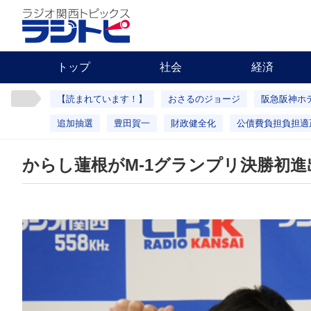
トップ
社会
経済
【読まれています！】
おさるのジョージ
阪急阪神ホ
追加抽選
豊田賀一
財政健全化
公債費負担負担適
からし蓮根がM-1グランプリ決勝初