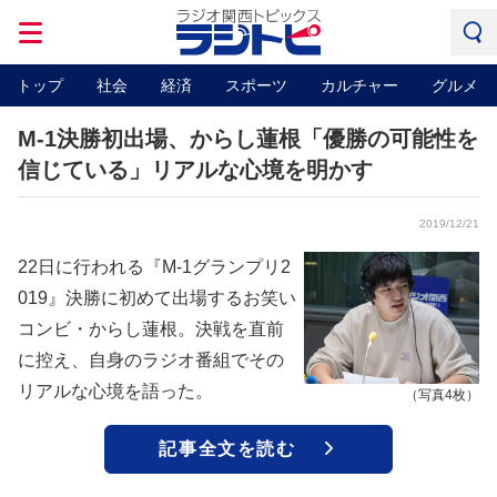
トップ
社会
経済
スポーツ
カルチャー
グルメ
M-1決勝初出場、からし蓮根「優勝の可能性を
信じている」リアルな心境を明かす
2019/12/21
22日に行われる『M-1グランプリ2
019』決勝に初めて出場するお笑い
コンビ・からし蓮根。決戦を直前
に控え、自身のラジオ番組でその
リアルな心境を語った。
（写真4枚）
記事全文を読む