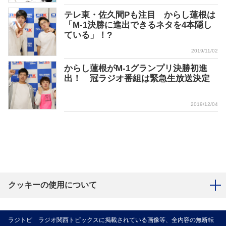
テレ東・佐久間Pも注目 からし蓮根は
「M-1決勝に進出できるネタを4本隠し
ている」！?
2019/11/02
からし蓮根がM-1グランプリ決勝初進
出！ 冠ラジオ番組は緊急生放送決定
2019/12/04
クッキーの使用について
ラジトピ ラジオ関西トピックスに掲載されている画像等、全内容の無断転