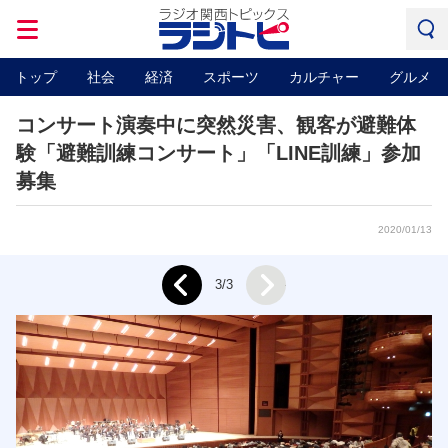
トップ
社会
経済
スポーツ
カルチャー
グルメ
コンサート演奏中に突然災害、観客が避難体
験「避難訓練コンサート」「LINE訓練」参加
募集
2020/01/13
Next
3/3
Prev