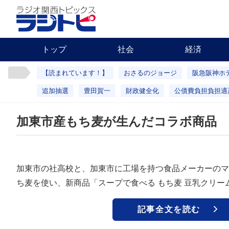
トップ
社会
経済
【読まれています！】
おさるのジョージ
阪急阪神ホ
追加抽選
豊田賀一
財政健全化
公債費負担負担適
加東市産もち麦が生んだコラボ商品 
加東市の社高校と、加東市に工場を持つ食品メーカーのマ
ち麦を使い、新商品「スープで食べる もち麦 豆乳クリー
記事全文を読む