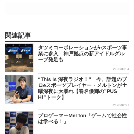
関連記事
タツミコーポレーションがeスポーツ事
業に参入 神戸拠点の新アイドルグル
ープ発足も
2020/03/04
“This is 深夜ラジオ！” 今、話題のプ
ロeスポーツプレイヤー・メルトンが土
曜深夜に大暴れ【春名優輝の”PUS
H!”トーク】
2020/02/21
プロゲーマーMeLton「ゲームで社会性
は学べる！」