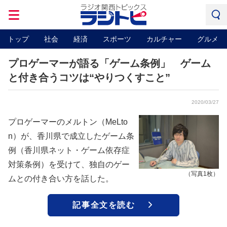
トップ
社会
経済
スポーツ
カルチャー
グルメ
プロゲーマーが語る「ゲーム条例」 ゲーム
と付き合うコツは“やりつくすこと”
2020/03/27
プロゲーマーのメルトン（MeLto
n）が、香川県で成立したゲーム条
例（香川県ネット・ゲーム依存症
対策条例）を受けて、独自のゲー
（写真1枚）
ムとの付き合い方を話した。
記事全文を読む