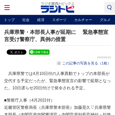
トップ
社会
経済
スポーツ
カルチャー
グルメ
兵庫県警・本部長人事が延期に 緊急事態宣
言受け警察庁、異例の措置
2020/04/10
この記事の写真を見る（1枚）
兵庫県警では4月10日付の人事異動でトップの本部長が
交代する予定だったが、緊急事態宣言の影響で延期となっ
た。10日遅らせ20日付けで発令される予定。
■警察庁人事（4月20日付）
近畿管区警察局長（兵庫県警本部長）加藤晃久▽兵庫県警
本部長（内閣官房内閣審議官・内閣官房副長官補付・拉致