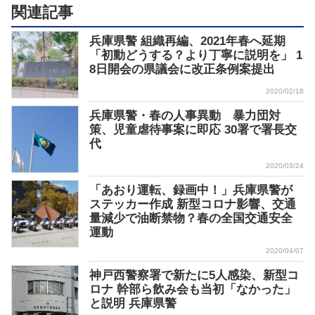
関連記事
兵庫県警 組織再編、2021年春へ延期
「初動どうする？より丁寧に説明を」 1
8日開会の県議会に改正条例案提出
2020/02/18
兵庫県警・春の人事異動 暴力団対
策、児童虐待事案に即応 30署で署長交
代
2020/03/24
「あおり運転、録画中！」兵庫県警が
ステッカー作成 新型コロナ影響、交通
量減少で油断禁物？春の全国交通安全
運動
2020/04/07
神戸西警察署で新たに5人感染、新型コ
ロナ 幹部ら飲み会も当初「なかった」
と説明 兵庫県警