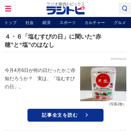
トップ
社会
経済
スポーツ
カルチャー
グルメ
４・６「塩むすびの日」に聞いた“赤
穂”と“塩”のはなし
2020/04/10
今月4月6日が何の日だったかご存
知だろうか？ 実は、「塩むすび
の日」。
（写真2枚）
記事全文を読む