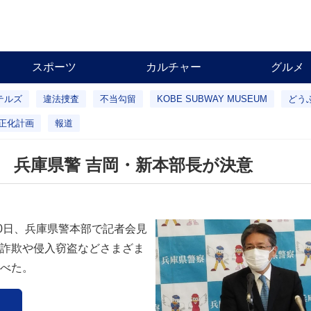
スポーツ
カルチャー
グルメ
テルズ
違法捜査
不当勾留
KOBE SUBWAY MUSEUM
どう
正化計画
報道
 兵庫県警 吉岡・新本部長が決意
0日、兵庫県警本部で記者会見
詐欺や侵入窃盗などさまざま
べた。