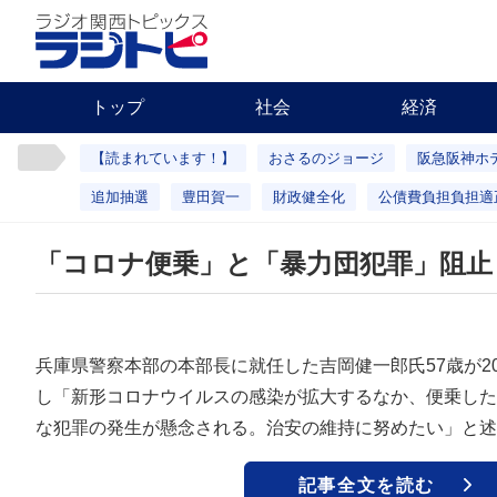
トップ
社会
経済
【読まれています！】
おさるのジョージ
阪急阪神ホ
追加抽選
豊田賀一
財政健全化
公債費負担負担適
「コロナ便乗」と「暴力団犯罪」阻止
兵庫県警察本部の本部長に就任した吉岡健一郎氏57歳が2
し「新形コロナウイルスの感染が拡大するなか、便乗した
な犯罪の発生が懸念される。治安の維持に努めたい」と述
記事全文を読む