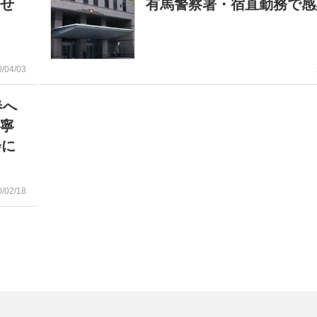
結せ
有馬警察署・宿直勤務で感
0/04/03
春へ
丁寧
会に
0/02/18