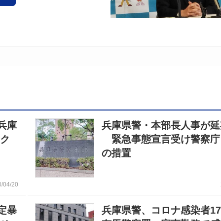
兵庫
兵庫県警・本部長人事が延
・ク
緊急事態宣言受け警察庁
の措置
0/04/20
定暴
兵庫県警、コロナ感染者1