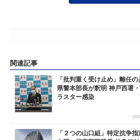
関連記事
「批判重く受け止め」離任の
県警本部長が釈明 神戸西署
ラスター感染
202
「２つの山口組」特定抗争指