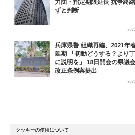
力団・指定期限延長 抗争終
ずと判断
202
兵庫県警 組織再編、2021年
延期 「初動どうする？より
に説明を」 18日開会の県議
改正条例案提出
202
クッキーの使用について