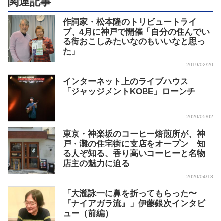
関連記事
作詞家・松本隆のトリビュートライ
ブ、4月に神戸で開催「自分の住んでい
る街おこしみたいなのもいいなと思っ
た」
2019/02/20
インターネット上のライブハウス
「ジャッジメントKOBE」ローンチ
2020/05/02
東京・神楽坂のコーヒー焙煎所が、神
戸・灘の住宅街に支店をオープン 知
る人ぞ知る、香り高いコーヒーと名物
店主の魅力に迫る
2020/04/13
「⼤瀧詠⼀に⿐を折ってもらった〜
『ナイアガラ流』」伊藤銀次インタビ
ュー（前編）