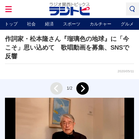
トップ
社会
経済
スポーツ
カルチャー
グルメ
作詞家・松本隆さん『瑠璃色の地球』に「今
こそ」思い込めて 歌唱動画を募集、SNSで
反響
2020/05/11
Next
1/2
Prev