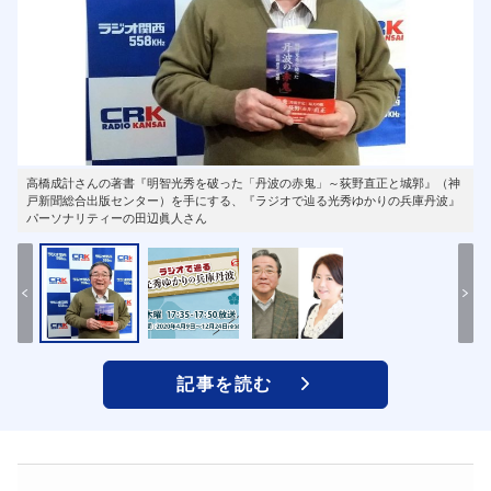
高橋成計さんの著書『明智光秀を破った「丹波の赤鬼」～荻野直正と城郭』（神
戸新聞総合出版センター）を手にする、『ラジオで辿る光秀ゆかりの兵庫丹波』
パーソナリティーの田辺眞人さん
記事を読む