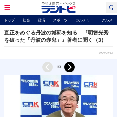
トップ
社会
経済
スポーツ
カルチャー
グルメ
直正をめぐる丹波の城郭を知る 『明智光秀
を破った「丹波の赤鬼」』著者に聞く（3）
2020/05/12
Next
1/3
Prev