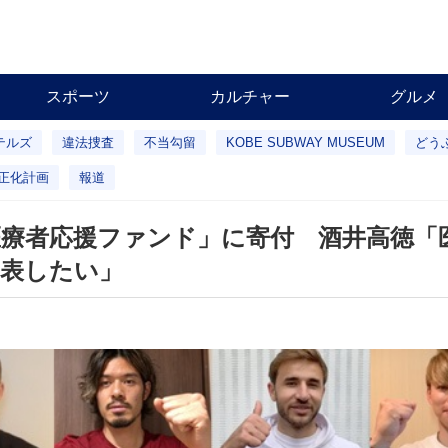
スポーツ
カルチャー
グルメ
テルズ
違法捜査
不当勾留
KOBE SUBWAY MUSEUM
どう
正化計画
報道
療者応援ファンド」に寄付 酒井高徳「
を表したい」