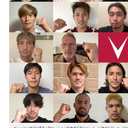
ヴィッセル神戸の選手一同が「こうべ医療者応援ファンド」に寄付を行った（©VISS