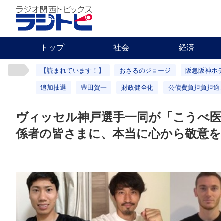
トップ
社会
経済
【読まれています！】
おさるのジョージ
阪急阪神ホ
追加抽選
豊田賀一
財政健全化
公債費負担負担適
ヴィッセル神戸選手一同が「こうべ医
係者の皆さまに、本当に心から敬意