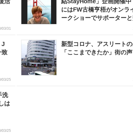
復活
結StayHome」企画開催中
にはFW古橋亨梧がオンラ
ークショーでサポーターと
0/03/31
J
新型コロナ、アスリートの
一致
「ここまできたか」街の声
0/03/25
手洗
しは
0/03/25