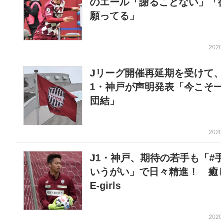
のエール「謝ることない」「
願ってる」
202
Jリーグ開催再延期を受けて、
1・神戸が声明発表「今こそ
団結」
202
J1・神戸、期待の若手も「#
いうがい」で日々精進！ 癒
E-girls
202