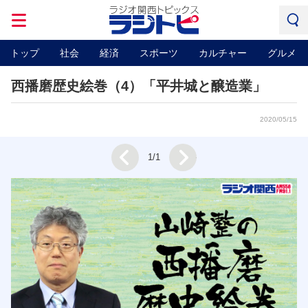
トップ
社会
経済
スポーツ
カルチャー
グルメ
西播磨歴史絵巻（4）「平井城と醸造業」
2020/05/15
Next
1/1
Prev