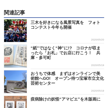
関連記事
三木を好きになる風景写真を フォト
コンテスト今年も開催
2020/05/20
“紙”ではなく“神”に!? コロナが収ま
ったら「お札」でお店に行こう！ 兵
庫・多可町
2020/05/19
おうちで体感 まずはオンラインで美
術館へGO! オープン待つ宝塚市立文化
芸術センター
2020/05/19
疫病除けの妖怪“アマビエ”を木版画に