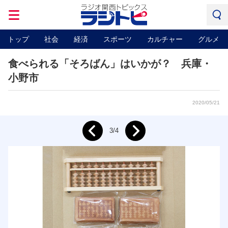
トップ
社会
経済
スポーツ
カルチャー
グルメ
食べられる「そろばん」はいかが？ 兵庫・
小野市
2020/05/21
Next
3/4
Prev