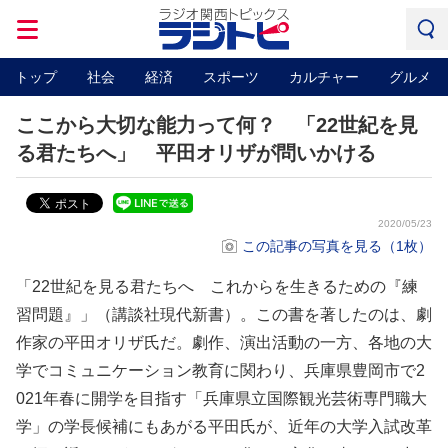
トップ
社会
経済
スポーツ
カルチャー
グルメ
ここから大切な能力って何？ 「22世紀を見
る君たちへ」 平田オリザが問いかける
2020/05/23
この記事の写真を見る（1枚）
「22世紀を見る君たちへ これからを生きるための『練
習問題』」（講談社現代新書）。この書を著したのは、劇
作家の平田オリザ氏だ。劇作、演出活動の一方、各地の大
学でコミュニケーション教育に関わり、兵庫県豊岡市で2
021年春に開学を目指す「兵庫県立国際観光芸術専門職大
学」の学長候補にもあがる平田氏が、近年の大学入試改革