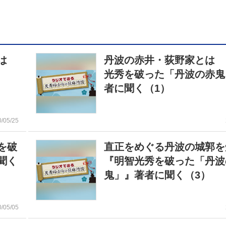
とは
丹波の赤井・荻野家とは 
光秀を破った「丹波の赤鬼
者に聞く（1）
0/05/25
を破
直正をめぐる丹波の城郭
聞く
『明智光秀を破った「丹波
鬼」』著者に聞く（3）
0/05/05