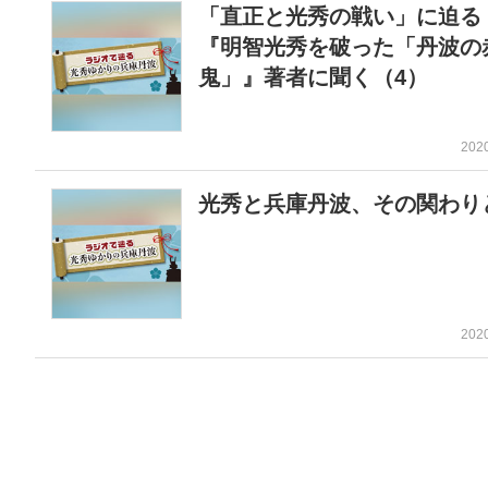
「直正と光秀の戦い」に迫
『明智光秀を破った「丹波の
鬼」』著者に聞く（4）
202
光秀と兵庫丹波、その関わり
202