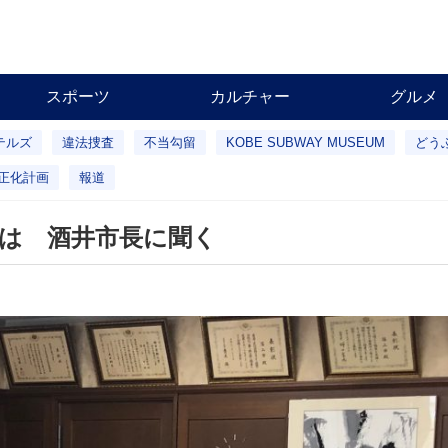
スポーツ
カルチャー
グルメ
テルズ
違法捜査
不当勾留
KOBE SUBWAY MUSEUM
どう
正化計画
報道
は 酒井市長に聞く