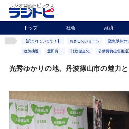
トップ
社会
経済
【読まれています！】
おさるのジョージ
阪急阪神ホ
追加抽選
豊田賀一
財政健全化
公債費負担負担適
光秀ゆかりの地、丹波篠山市の魅力と