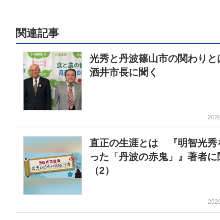
関連記事
光秀と丹波篠山市の関わり
酒井市長に聞く
202
直正の生涯とは 『明智光秀
った「丹波の赤鬼」』著者に
（2）
202