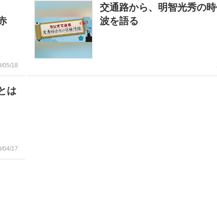
る
交通路から、明智光秀の時
赤
波を語る
0/05/18
とは
0/04/17