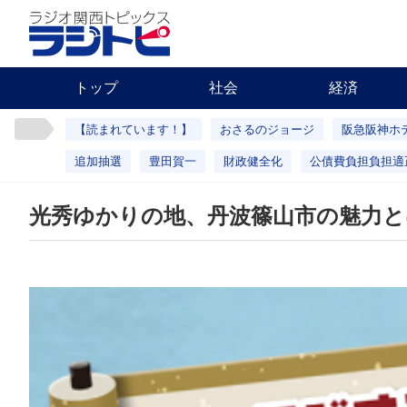
トップ
社会
経済
【読まれています！】
おさるのジョージ
阪急阪神ホ
追加抽選
豊田賀一
財政健全化
公債費負担負担適
光秀ゆかりの地、丹波篠山市の魅力と