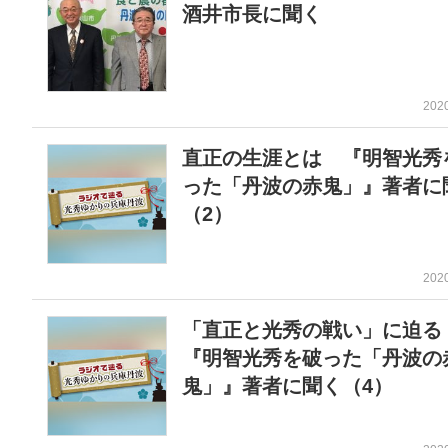
酒井市長に聞く
202
直正の生涯とは 『明智光秀
った「丹波の赤鬼」』著者に
（2）
202
「直正と光秀の戦い」に迫
『明智光秀を破った「丹波の
鬼」』著者に聞く（4）