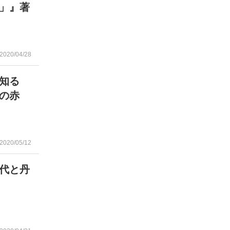
」』著
2020/04/28
を知る
の赤
2020/05/12
代と丹