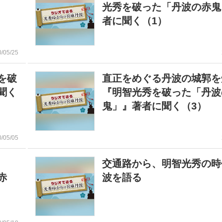
光秀を破った「丹波の赤鬼
者に聞く（1）
0/05/25
を破
直正をめぐる丹波の城郭
聞く
『明智光秀を破った「丹波
鬼」』著者に聞く（3）
0/05/05
る
交通路から、明智光秀の時
赤
波を語る