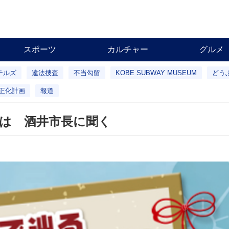
スポーツ
カルチャー
グルメ
テルズ
違法捜査
不当勾留
KOBE SUBWAY MUSEUM
どう
正化計画
報道
は 酒井市長に聞く