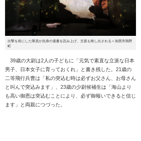
出撃を前にした隊員が自身の遺書を読み上げ、文面も映し出される＝加西市鶉野
町
39歳の大尉は2人の子どもに「元気で素直な立派な日本
男子、日本女子に育っておくれ」と書き残した。21歳の
二等飛行兵曹は「私の突込む時は必ずお父さん、お母さん
と叫んで突込みます」、23歳の少尉候補生は「海山より
も高い御恩は突込むことにより、必ず御報いできると信じ
ます」と両親につづった。