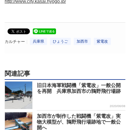
http://www.city.kasai.hyogo.jp/
カルチャー
兵庫県
ひょうご
加西市
紫電改
関連記事
旧日本海軍戦闘機「紫電改」一般公開
を再開 兵庫県加西市の鶉野飛行場跡
2020/06/08
加西市が制作した戦闘機「紫電改」実
物大模型が、鶉野飛行場跡地で一般公
開へ