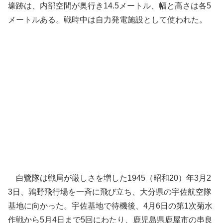
壕跡は、内部空間が奥行き14.5メートル、幅と高さは各5
メートルある。戦時中は自力発電施設として使われた。
白鷺隊は戦局が厳しさを増した1945（昭和20）年3月2
3日、鶉野飛行場を一斉に飛び立ち、大分県の宇佐航空隊
基地に向かった。宇佐基地で待機後、4月6日の第1次菊水
作戦から5月4日まで5回にわたり、鹿児島県鹿屋市の串良