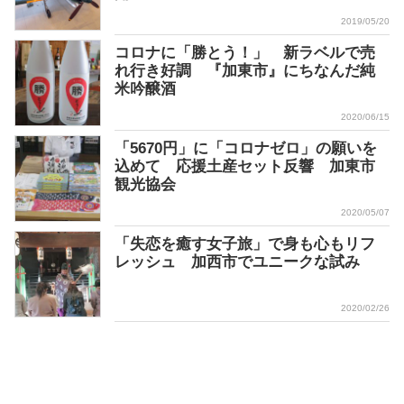
2019/05/20
コロナに「勝とう！」 新ラベルで売
れ行き好調 『加東市』にちなんだ純
米吟醸酒
2020/06/15
「5670円」に「コロナゼロ」の願いを
込めて 応援土産セット反響 加東市
観光協会
2020/05/07
「失恋を癒す女子旅」で身も心もリフ
レッシュ 加西市でユニークな試み
2020/02/26