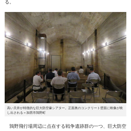
る。
高い天井が特徴的な巨大防空壕シアター。正面奥のコンクリート壁面に映像が映
し出される＝加西市鶉野町
鶉野飛行場周辺に点在する戦争遺跡群の一つ、巨大防空