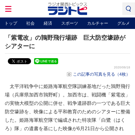
トップ
社会
経済
スポーツ
カルチャー
グルメ
「紫電改」の鶉野飛行場跡 巨大防空壕跡が
シアターに
2020/06/18
この記事の写真を見る（4枚）
太平洋戦争中に姫路海軍航空隊訓練基地だった鶉野飛行
場（兵庫県加西市鶉野町）。加西市は、戦闘機「紫電改」
の実物大模型の公開に併せ、戦争遺跡群の一つである巨大
防空壕跡を、映像による平和教育のためのシアターに整備
した。姫路海軍航空隊で編成された特攻隊「白鷺（はく
ろ）隊」の遺書を基にした映像が6月21日から公開され