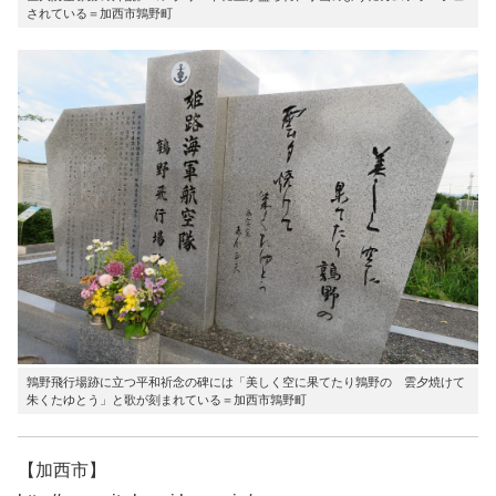
されている＝加西市鶉野町
鶉野飛行場跡に立つ平和祈念の碑には「美しく空に果てたり鶉野の 雲夕焼けて
朱くたゆとう」と歌が刻まれている＝加西市鶉野町
【加西市】