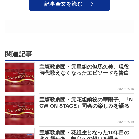
記事全文を読む
関連記事
宝塚歌劇団・元星組の但馬久美、現役
時代歌えなくなったエピソードを告白
2020/06/16
宝塚歌劇団・元花組娘役の華陽子、「N
OW ON STAGE」司会の楽しみを語る
2020/05/19
宝塚歌劇団・花組生となった10年目の
永久輝せあ、舞台への想いを語る