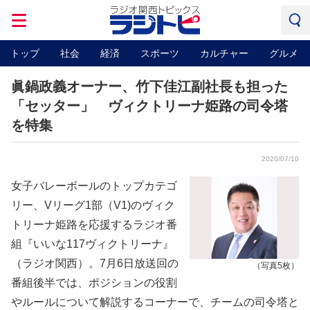
トップ
社会
経済
スポーツ
カルチャー
グルメ
眞鍋政義オーナー、竹下佳江副社長も担った
「セッター」 ヴィクトリーナ姫路の司令塔
を特集
2020/07/10
女子バレーボールのトップカテゴ
リー、Vリーグ1部（V1)のヴィク
トリーナ姫路を応援するラジオ番
組『いいな117ヴィクトリーナ』
（ラジオ関西）。7月6日放送回の
（写真5枚）
番組後半では、ポジションの役割
やルールについて解説するコーナーで、チームの司令塔と