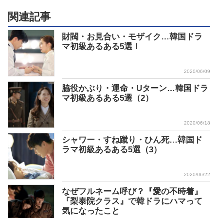
関連記事
財閥・お見合い・モザイク…韓国ドラ
マ初級あるある5選！
2020/06/09
脇役かぶり・運命・Uターン…韓国ドラ
マ初級あるある5選（2）
2020/06/18
シャワー・すね蹴り・ひん死…韓国ド
ラマ初級あるある5選（3）
2020/06/22
なぜフルネーム呼び？『愛の不時着』
『梨泰院クラス』で韓ドラにハマって
気になったこと