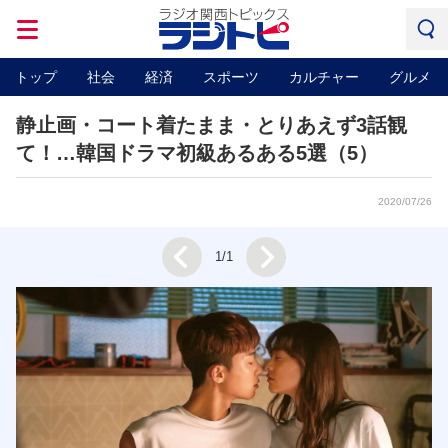
トップ
社会
経済
スポーツ
カルチャー
グルメ
静止画・コート着たまま・とりあえず3話観
て！…韓国ドラマ初級あるある5選（5）
2020/07/26
Next
1/1
Prev