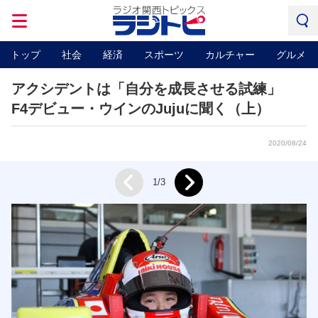
トップ
社会
経済
スポーツ
カルチャー
グルメ
アクシデントは「自分を成長させる試練」
F4デビュー・ウインのJujuに聞く（上）
2020/08/24
Next
1/3
Prev