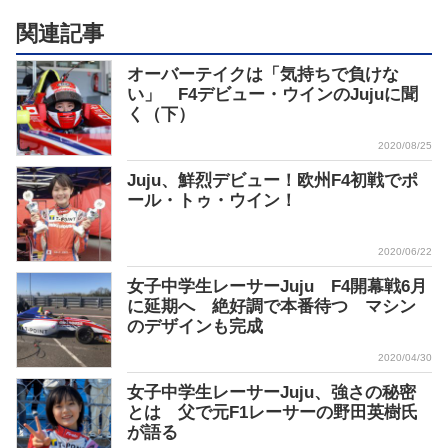
関連記事
オーバーテイクは「気持ちで負けな
い」 F4デビュー・ウインのJujuに聞
く（下）
2020/08/25
Juju、鮮烈デビュー！欧州F4初戦でポ
ール・トゥ・ウイン！
2020/06/22
女子中学生レーサーJuju F4開幕戦6月
に延期へ 絶好調で本番待つ マシン
のデザインも完成
2020/04/30
女子中学生レーサーJuju、強さの秘密
とは 父で元F1レーサーの野田英樹氏
が語る