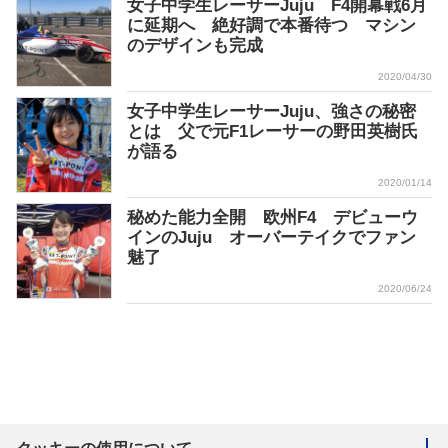
女子中学生レーサーJuju F4開幕戦6月
に延期へ 絶好調で本番待つ マシン
のデザインも完成
2020/04/30
女子中学生レーサーJuju、強さの秘密
とは 父で元F1レーサーの野田英樹氏
が語る
2020/01/14
秘めた能力全開 欧州F4 デビューウ
インのJuju オーバーテイクでファン
魅了
2020/06/24