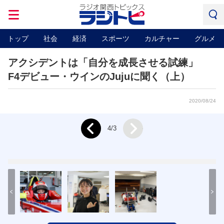
トップ
社会
経済
スポーツ
カルチャー
グルメ
アクシデントは「自分を成長させる試練」
F4デビュー・ウインのJujuに聞く（上）
2020/08/24
Next
4/3
Prev