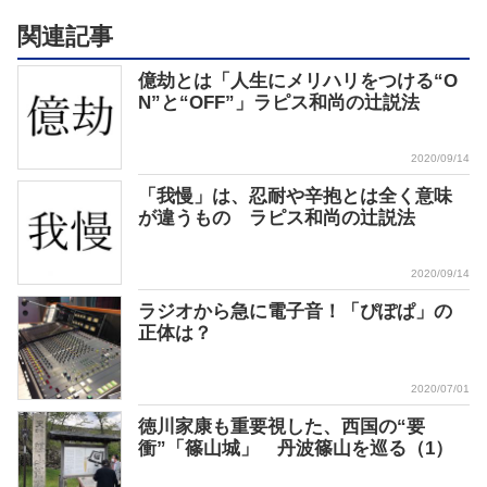
関連記事
億劫とは「人生にメリハリをつける“O
N”と“OFF”」ラピス和尚の辻説法
2020/09/14
「我慢」は、忍耐や辛抱とは全く意味
が違うもの ラピス和尚の辻説法
2020/09/14
ラジオから急に電子音！「ぴぽぱ」の
正体は？
2020/07/01
徳川家康も重要視した、西国の“要
衝”「篠山城」 丹波篠山を巡る（1）