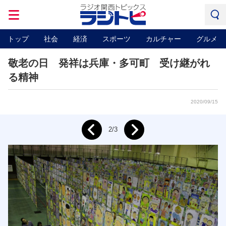
トップ
社会
経済
スポーツ
カルチャー
グルメ
敬老の日 発祥は兵庫・多可町 受け継がれ
る精神
2020/09/15
Next
2/3
Prev