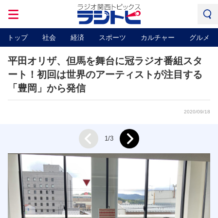
トップ
社会
経済
スポーツ
カルチャー
グルメ
平田オリザ、但馬を舞台に冠ラジオ番組スタ
ート！初回は世界のアーティストが注目する
「豊岡」から発信
2020/09/18
Next
1/3
Prev