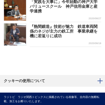
「実践を大事に」今年始動の神戸大学
バリュースクール 神戸信用金庫と産
学連携
2020/08/27
『熱間鍛造』技術が魅力 鉄道車両関
係のネジが主力の鉄工所 事業承継を
機に若返りに成功
2020/08/19
クッキーの使用について
ラジトピ ラジオ関西トピックスに掲載されている画像等、全内容の無断転
載、加工をお断りいたします。