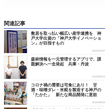
関連記事
敷居を取っ払い幅広い産学連携を 神
戸大学出資の「神戸大学イノベーショ
ン」が目指すもの
2020/10/07
森林情報を一元管理するアプリで、課
題解決へ一念発起 兵庫・丹波
2020/09/15
コロナ禍の需要は宅食にあり！ 甘
酒・味噌ダレ・米糀を製造する神戸の
「たかた」 新たな商品開発に意欲
2020/09/04