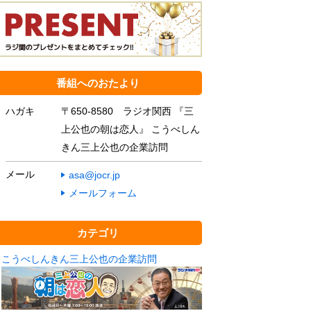
番組へのおたより
ハガキ
〒650-8580 ラジオ関西 『三
上公也の朝は恋人』 こうべしん
きん三上公也の企業訪問
メール
asa@jocr.jp
メールフォーム
カテゴリ
こうべしんきん三上公也の企業訪問