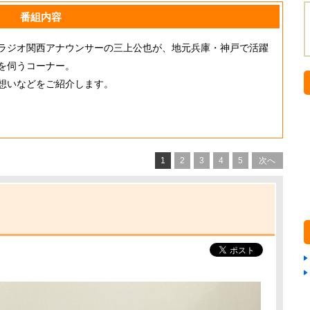
番組内容
ラジオ関西アナウンサーの三上公也が、地元兵庫・神戸で活躍
を伺うコーナー。
想いなどをご紹介します。
1
2
3
4
5
次へ