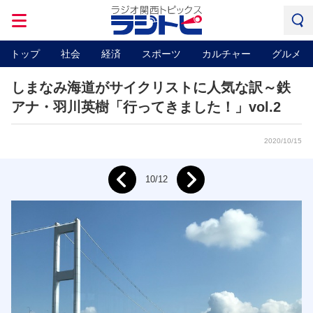
トップ
社会
経済
スポーツ
カルチャー
グルメ
しまなみ海道がサイクリストに人気な訳～鉄
アナ・羽川英樹「行ってきました！」vol.2
2020/10/15
Next
10/12
Prev