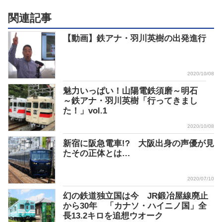
関連記事
【動画】鉄アナ・羽川英樹の出発進行
2020/10/08
魅力いっぱい！山陽電鉄須磨～明石
～鉄アナ・羽川英樹「行ってきまし
た！」vol.1
2020/10/08
新宿に阪急電車!? 大阪出身の声優が見
たその正体とは…
2020/07/10
幻の鉄道独立国は今 JR鍛冶屋線廃止
から30年 「カナソ・ハイニノ国」全
長13.2キロを追想ウオーク