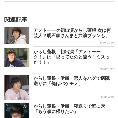
関連記事
アメトーーク初出演からし蓮根 次は何
芸人？明石家さんまと共演プランも。
2020/01/19
からし蓮根、初出演『アメトーー
ク！』は「思ってたのと違う！ミスっ
た！！」
2020/01/17
からし蓮根・伊織 恋人をハグで病院
送りに「俺はバケモノ」
2020/04/19
からし蓮根・伊織 寝返りで壁に穴
「もう森に帰りたい」