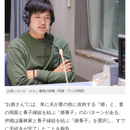
お笑いコンビ・からし蓮根の伊織（写真：ラジオ関西）
“お婿さん”には、単に夫が妻の姓に改姓する『婿』と、妻
の両親と養子縁組を結ぶ『婿養子』の2パターンがある。
伊織は藤林家と養子縁組を結ぶ『婿養子』を選択し、すで
に手続きが完了したことを報告。