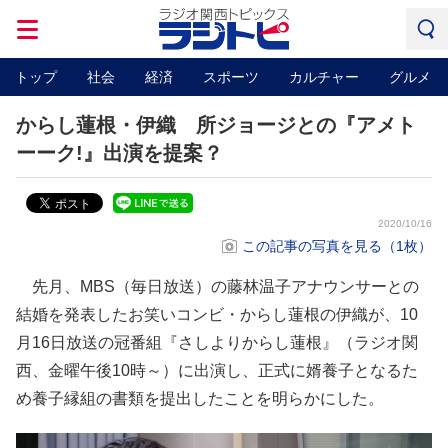
トップ
社会
経済
スポーツ
カルチャー
グルメ
からし蓮根・伊織 所ジョージとの『アメト
ーーク!』出演を提案？
2020/10/16
この記事の写真を見る（1枚）
先月、MBS（毎日放送）の藤林温子アナウンサーとの
結婚を発表したお笑いコンビ・からし蓮根の伊織が、10
月16日放送の冠番組『さしよりからし蓮根』（ラジオ関
西、金曜午後10時～）に出演し、正式に婿養子となるた
め養子縁組の書類を提出したことを明らかにした。