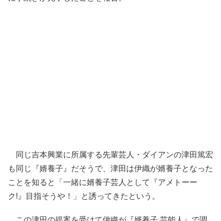
同じ吉本興業に所属する先輩芸人・ダイアンの津田篤宏
も同じ『婿養子』だそうで、津田は伊織が婿養子となった
ことを知ると「一緒に婿養子芸人として『アメトーー
ク!』目指そうや！」と誘ってきたという。
この津田の提案を受けて伊織が『婿養子 芸能人』で調