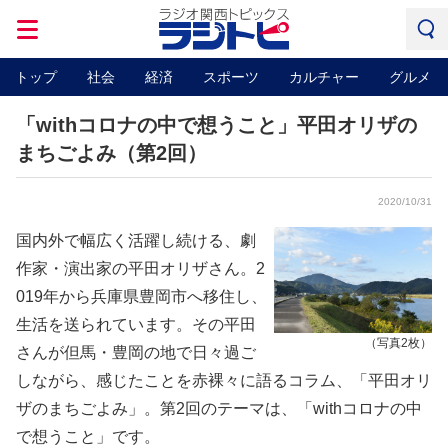
トップ
社会
経済
スポーツ
カルチャー
グルメ
「withコロナの中で想うこと」平田オリザの
まちごよみ（第2回）
2020/10/31
国内外で幅広く活躍し続ける、劇
作家・演出家の平田オリザさん。2
019年から兵庫県豊岡市へ移住し、
生活を送られています。その平田
（写真2枚）
さんが但馬・豊岡の地で日々過ご
しながら、感じたことを赤裸々に語るコラム、「平田オリ
ザのまちごよみ」。第2回のテーマは、「withコロナの中
で想うこと」です。