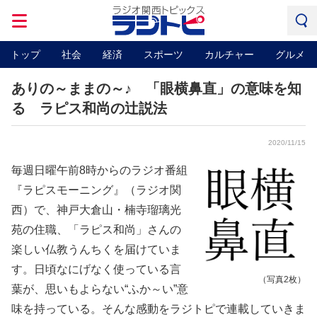
トップ
社会
経済
スポーツ
カルチャー
グルメ
ありの～ままの～♪ 「眼横鼻直」の意味を知
る ラピス和尚の辻説法
2020/11/15
毎週日曜午前8時からのラジオ番組
『ラピスモーニング』（ラジオ関
西）で、神戸大倉山・楠寺瑠璃光
苑の住職、「ラピス和尚」さんの
楽しい仏教うんちくを届けていま
す。日頃なにげなく使っている言
（写真2枚）
葉が、思いもよらない“ふか～い”意
味を持っている。そんな感動をラジトピで連載していきま