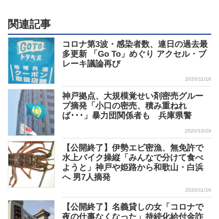
関連記事
コロナ第3波・感染者数、連日の過去最
多更新 「Go To」めぐり アクセル・ブ
レーキ議論再び
2020/11/16
神戸拠点、大規模覚せい剤密売グルー
プ摘発「小口の密売、積み重ねれ
ば･･･」暴力団関係者も 兵庫県警
2020/10/29
【公開終了】伊勢エビ密漁、無免許で
水上バイク操縦「みんなで分けて食べ
ようと」神戸や姫路から和歌山・白浜
へ 男7人摘発
2020/11/16
【公開終了】名義貸しの女「コロナで
夜の仕事なくなった」持続化給付金詐