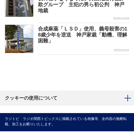
欺グループ 主犯の男ら初公判 神戸
地裁
2020/10/26
合成麻薬「ＬＳＤ」使用、義母殺害の1
8歳少年を逆送 神戸家裁「動機、理解
困難」
2020/11/11
クッキーの使用について
ラジトピ ラジオ関西トピックスに掲載されている画像等、全内容の無断転
載、加工をお断りいたします。