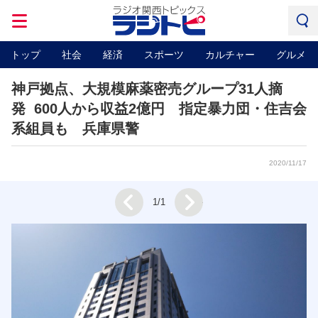
トップ
社会
経済
スポーツ
カルチャー
グルメ
神戸拠点、大規模麻薬密売グループ31人摘
発 600人から収益2億円 指定暴力団・住吉会
系組員も 兵庫県警
2020/11/17
Next
1/1
Prev