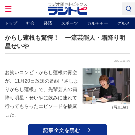
トップ
社会
経済
スポーツ
カルチャー
グルメ
からし蓮根も驚愕！ 一流芸能人・霜降り明
星せいや
2020/11/20
お笑いコンビ・からし蓮根の青空
が、11月20日放送の番組『さしよ
りからし蓮根』で、先輩芸人の霜
降り明星・せいやに飲みに連れて
行ってもらったエピソードを披露
（写真1枚）
した。
記事全文を読む