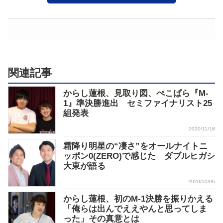
関連記事
からし蓮根、見取り図、ぺこぱら『M-
1』準決勝進出 セミファイナリスト25
組発表
2020/11/18
霜降り明星の“凄さ”をオールナイトニ
ッポン0(ZERO)で感じた ダブルヒガシ
大東が語る
2020/10/06
からし蓮根、初のM-1決勝を振りかえる
「俺らは出んでええやんと思ってしま
った」その真意とは