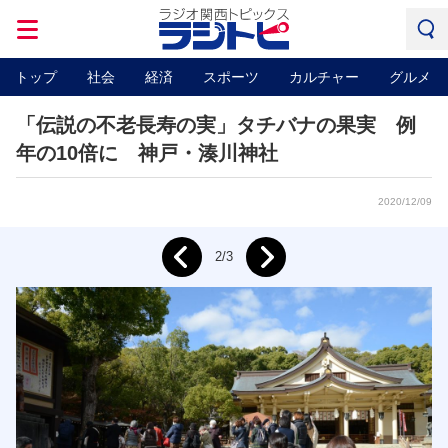
トップ
社会
経済
スポーツ
カルチャー
グルメ
「伝説の不老長寿の実」タチバナの果実 例
年の10倍に 神戸・湊川神社
2020/12/09
Next
2/3
Prev