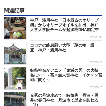
関連記事
神戸・湊川神社「日本最古のオリーブ
樹」からオリーブオイルを抽出 神戸
大学大学院チームが起源樹DNA鑑定中
2020/11/09
コロナの終息願い大型「茅の輪」設
置 神戸・湊川神社
2020/06/22
御祭神名がアニメ「鬼滅の刃」の大技
名に?! ～葛木坐火雷神社 イケメン宮
司に聞く～
2020/08/26
光秀の丹波攻めで一時焼失 丹波・黒
井の春日神社 丹波市で歴史を訪ねる
（3）