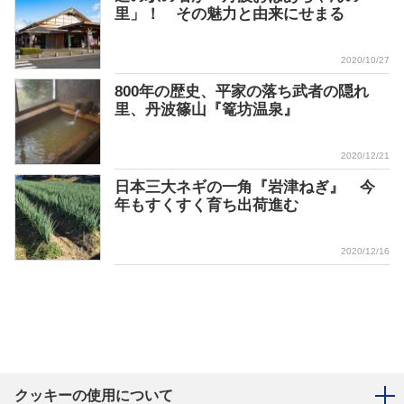
里」！ その魅力と由来にせまる
2020/10/27
800年の歴史、平家の落ち武者の隠れ
里、丹波篠山『篭坊温泉』
2020/12/21
日本三大ネギの一角『岩津ねぎ』 今
年もすくすく育ち出荷進む
2020/12/16
クッキーの使用について