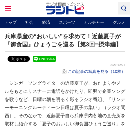
トップ
社会
経済
スポーツ
カルチャー
グルメ
兵庫県産の“おいしい”を求めて！近藤夏子が
『御食国』ひょうごを巡る【第3回=摂津編】
2020/12/27
この記事の写真を見る（10枚）
シンガーソングライターの近藤夏子が、おたよりやメー
ルをもとにリスナーに電話をかけたり、即興で企業ソング
を歌うなど、日曜の朝を明るく彩るラジオ番組、『サンデ
ーモーニングルーティーン日曜は夏子の集い』（ラジオ関
⻄）。そのなかで、近藤夏子自ら兵庫県内各地の直売所を
取材し紹介する「夏子のおいしい御食国ひょうご巡り」を