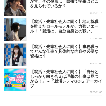
かす、その視点… 面接で学生はどこ
を見られているか？
2020/11/16
【就活・先輩社会人に聞く】地元就職
を叶えたロールモデルが、力強いエー
ル！「就活は、自分自身との戦い」
2020/12/01
【就活・先輩社会人に聞く】事務職っ
てどんな仕事？具体的な内容や必要な
資格は？
2020/11/09
【就活・先輩社会人に聞く】「自分と
しっかり向き合えば理想の仕事は見つ
かる！」～『就活レディGO!』アーカイ
ブ
2020/11/05