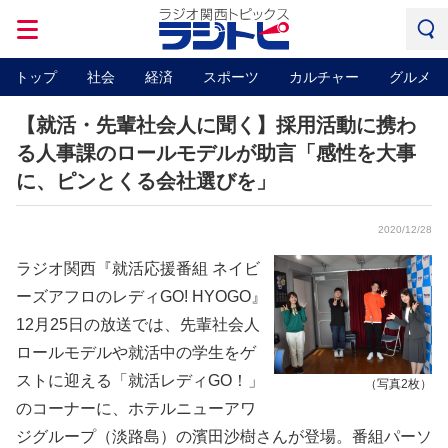
トップ
社会
経済
スポーツ
カルチャー
グルメ
【就活・先輩社会人に聞く】採用活動に携わ
る人事課のロールモデルが助言「感性を大事
に、ピンとくる会社選びを」
2020/12/28
ラジオ関西『就活応援番組 ネイビ
ーズアフロのレディGO! HYOGO』
12月25日の放送では、先輩社会人
ロールモデルや就活中の学生をゲ
ストに迎える「就活レディGO！」
（写真2枚）
のコーナーに、ホテルニューアワ
ジグループ（淡路島）の濱田沙樹さんが登場。番組パーソ