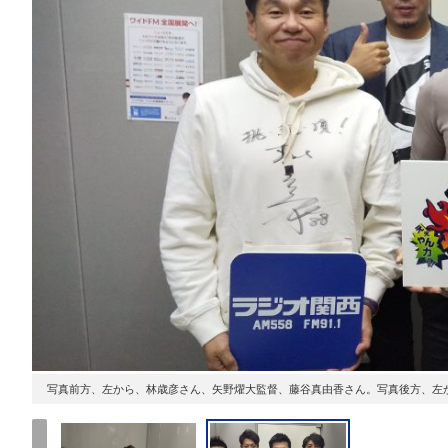
写真前方、左から、林歳彦さん、矢野燿大監督、藤谷真由香さん。写真後方、左