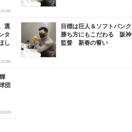
1/01/08
。選
目標は巨人＆ソフトバンク
ンタ
勝ち方にもこだわる 阪神
ほし
監督 新春の誓い
1/01/08
藤輝
球団
0/10/26