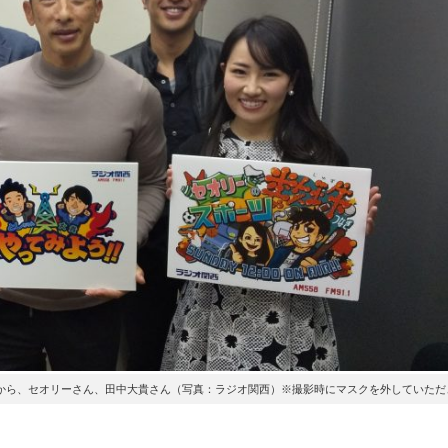
から、セオリーさん、田中大貴さん（写真：ラジオ関西）※撮影時にマスクを外していただ