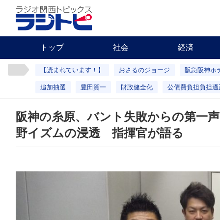
トップ
社会
経済
【読まれています！】
おさるのジョージ
阪急阪神ホ
追加抽選
豊田賀一
財政健全化
公債費負担負担適
阪神の糸原、バント失敗からの第一声
野イズムの浸透 指揮官が語る