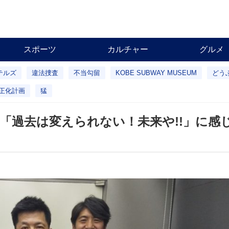
スポーツ
カルチャー
グルメ
テルズ
違法捜査
不当勾留
KOBE SUBWAY MUSEUM
どう
正化計画
猛
「過去は変えられない！未来や!!」に感