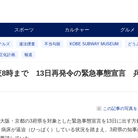
スポーツ
カルチャー
グルメ
テルズ
違法捜査
不当勾留
KOBE SUBWAY MUSEUM
どう
正化計画
報道
8時まで 13日再発令の緊急事態宣言 
この記事の写真を
阪・京都の3府県を対象とした緊急事態宣言を13日に出す方
、病床が逼迫（ひっぱく）している状況を踏まえ、3府県の知事