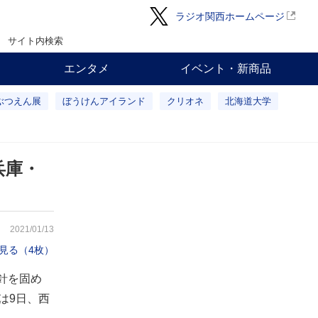
ラジオ関西ホームページ
サイト内検索
エンタメ
イベント・新商品
ぶつえん展
ぼうけんアイランド
クリオネ
北海道大学
兵庫・
2021/01/13
見る（4枚）
針を固め
は9日、西