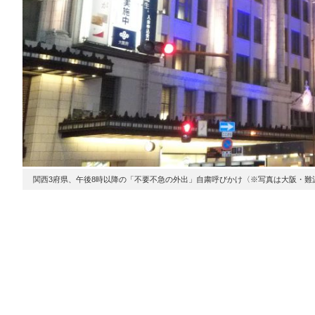
関西3府県、午後8時以降の「不要不急の外出」自粛呼びかけ〈※写真は大阪・難