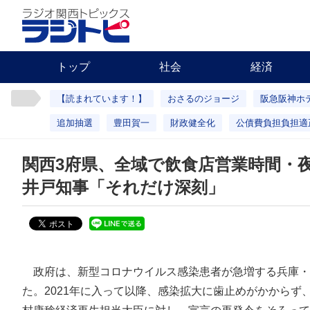
トップ
社会
経済
【読まれています！】
おさるのジョージ
阪急阪神ホ
追加抽選
豊田賀一
財政健全化
公債費負担負担適
関西3府県、全域で飲食店営業時間・夜
井戸知事「それだけ深刻」
政府は、新型コロナウイルス感染患者が急増する兵庫・大
た。2021年に入って以降、感染拡大に歯止めがかからず