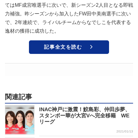
てはMF成宮唯選手に次いで、新シーズン2人目となる即戦
力補強。昨シーズンから加入したFW田中美南選手に次い
で、2年連続で、ライバルチームからなでしこを代表する
逸材の獲得に成功した。
記事全文を読む
関連記事
INAC神戸に激震！鮫島彩、仲田歩夢、
スタンボー華が大宮Vへ完全移籍 WE
リーグ
2021/01/13