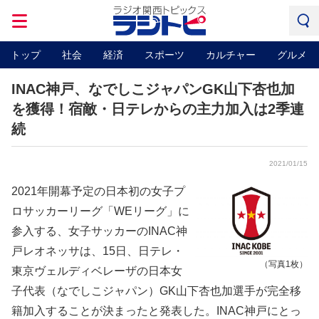
トップ
社会
経済
スポーツ
カルチャー
グルメ
INAC神戸、なでしこジャパンGK山下杏也加
を獲得！宿敵・日テレからの主力加入は2季連
続
2021/01/15
2021年開幕予定の日本初の女子プ
ロサッカーリーグ「WEリーグ」に
参入する、女子サッカーのINAC神
戸レオネッサは、15日、日テレ・
（写真1枚）
東京ヴェルディベレーザの日本女
子代表（なでしこジャパン）GK山下杏也加選手が完全移
籍加入することが決まったと発表した。INAC神戸にとっ