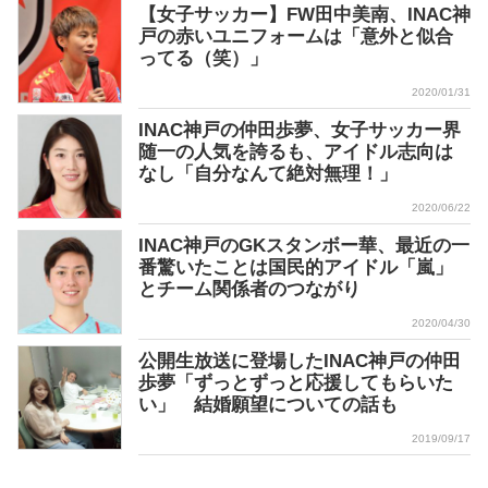
【女子サッカー】FW田中美南、INAC神
戸の赤いユニフォームは「意外と似合
ってる（笑）」
2020/01/31
INAC神戸の仲田歩夢、女子サッカー界
随一の人気を誇るも、アイドル志向は
なし「自分なんて絶対無理！」
2020/06/22
INAC神戸のGKスタンボー華、最近の一
番驚いたことは国民的アイドル「嵐」
とチーム関係者のつながり
2020/04/30
公開生放送に登場したINAC神戸の仲田
歩夢「ずっとずっと応援してもらいた
い」 結婚願望についての話も
2019/09/17