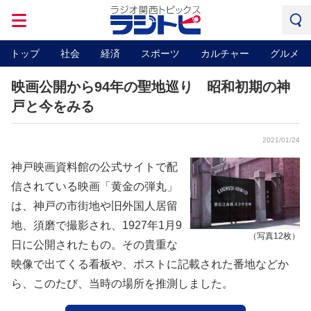
トップ
社会
経済
スポーツ
カルチャー
グルメ
映画公開から94年の聖地巡り 昭和初期の神
戸と今をみる
2021/01/24
神戸映画資料館の公式サイトで配
信されている映画「黄金の弾丸」
は、神戸の市街地や旧外国人居留
地、須磨で撮影され、1927年1月9
（写真12枚）
日に公開されたもの。その貴重な
映像で出てくる看板や、ポストに記載された番地などか
ら、このたび、当時の場所を推測しました。