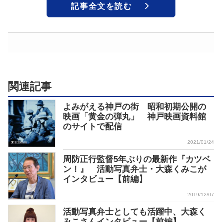
記事全文を読む
関連記事
よみがえる神戸の街 昭和初期公開の
映画「黄金の弾丸」 神戸映画資料館
のサイトで配信
2021/01/24
周防正行監督5年ぶりの最新作『カツベ
ン！』 活動写真弁士・大森くみこが
インタビュー【前編】
2019/12/07
活動写真弁士としても活躍中、大森く
みこさんインタビュー【前編】