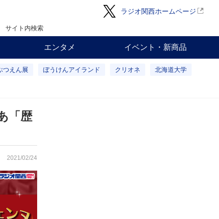
ラジオ関西ホームページ
サイト内検索
エンタメ
イベント・新商品
ぶつえん展
ぼうけんアイランド
クリオネ
北海道大学
あ「歴
2021/02/24