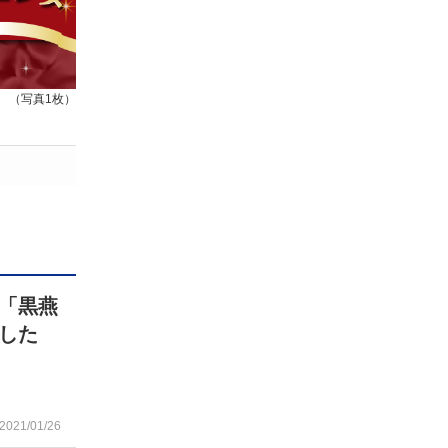
（写真1枚）
「黒燕
した
2021/01/26