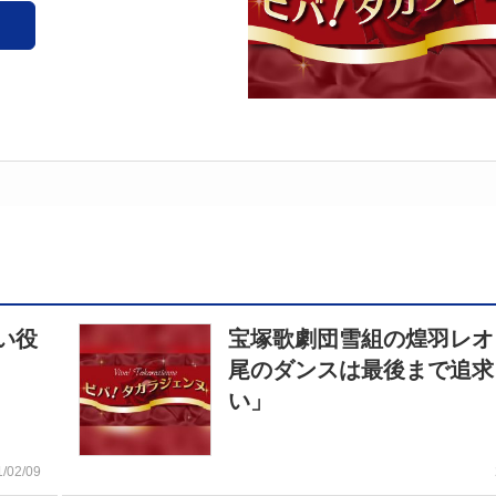
い役
宝塚歌劇団雪組の煌羽レオ
尾のダンスは最後まで追求
い」
1/02/09