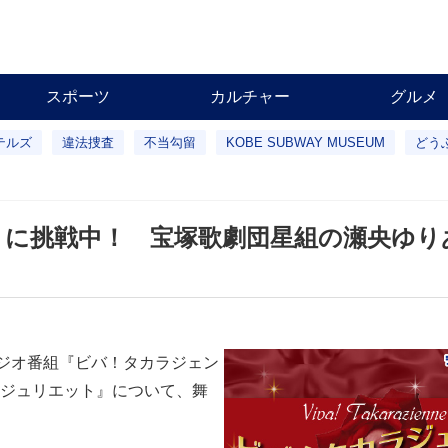
スポーツ
カルチャー
グルメ
テルズ
違法捜査
不当勾留
KOBE SUBWAY MUSEUM
どう
りに挑戦中！ 宝塚歌劇団星組の瀬央ゆり
ラジオ番組『ビバ！タカラジェン
ジュリエット』について、舞