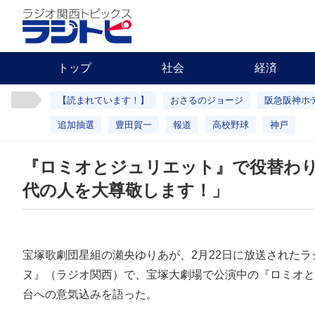
トップ
社会
経済
【読まれています！】
おさるのジョージ
阪急阪神ホ
追加抽選
豊田賀一
報道
高校野球
神戸
『ロミオとジュリエット』で役替わ
代の人を大尊敬します！」
宝塚歌劇団星組の瀬央ゆりあが、2月22日に放送された
ヌ』（ラジオ関西）で、宝塚大劇場で公演中の『ロミオと
台への意気込みを語った。