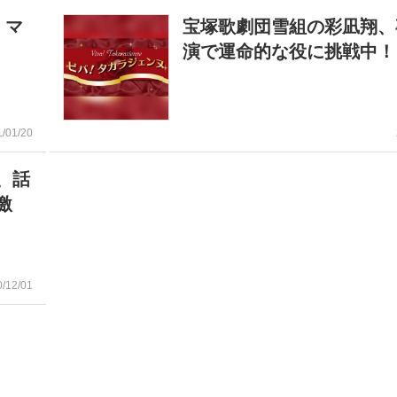
・マ
宝塚歌劇団雪組の彩凪翔、
演で運命的な役に挑戦中！
1/01/20
、話
激
0/12/01