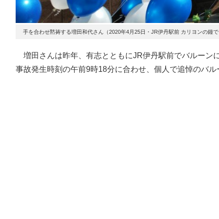
手を合わせ黙祷する増田和代さん（2020年4月25日・JR伊丹駅前 カリヨンの鐘
増田さんは昨年、有志とともにJR伊丹駅前でバルーン
事故発生時刻の午前9時18分に合わせ、個人で追悼のバ