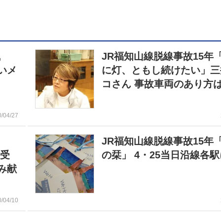
風
JR福知山線脱線事故15年
いメ
に灯、ともし続けたい」三
コさん 事故車両のあり方
0/04/27
JR福知山線脱線事故15年
言受
の栞」 4・25当日沿線各駅
み献
0/04/10