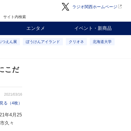
ラジオ関西ホームページ
サイト内検索
エンタメ
イベント・新商品
ぶつえん展
ぼうけんアイランド
クリオネ
北海道大学
にこだ
2021/03/16
見る（4枚）
1年4月25
市久々