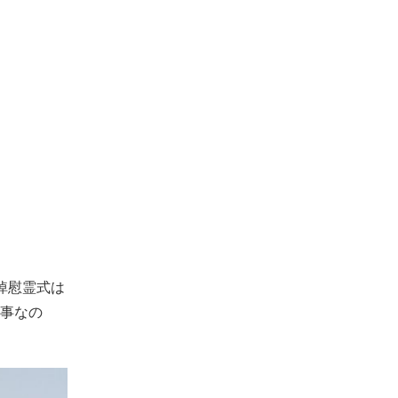
悼慰霊式は
事なの
。