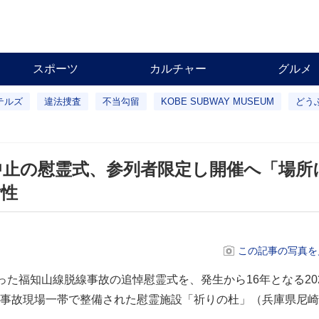
スポーツ
カルチャー
グルメ
テルズ
違法捜査
不当勾留
KOBE SUBWAY MUSEUM
どう
0年中止の慰霊式、参列者限定し開催へ「場所
女性
この記事の写真を
った福知山線脱線事故の追悼慰霊式を、発生から16年となる202
事故現場一帯で整備された慰霊施設「祈りの杜」（兵庫県尼崎