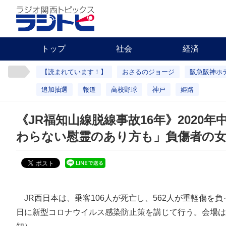
トップ
社会
経済
【読まれています！】
おさるのジョージ
阪急阪神ホ
追加抽選
報道
高校野球
神戸
姫路
《JR福知山線脱線事故16年》202
わらない慰霊のあり方も」負傷者の
JR西日本は、乗客106人が死亡し、562人が重軽傷を負
日に新型コロナウイルス感染防止策を講じて行う。会場は