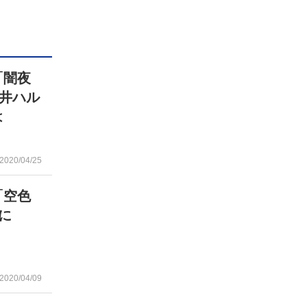
「闇夜
井ハル
は
2020/04/25
「空色
に
2020/04/09