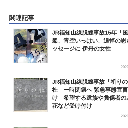
関連記事
JR福知山線脱線事故15年「
船、青空いっぱい」追悼の思
ッセージに 伊丹の女性
202
JR福知山線脱線事故「祈りの
杜」一時閉鎖へ 緊急事態宣
け 希望する遺族や負傷者の
花など受け付け
202