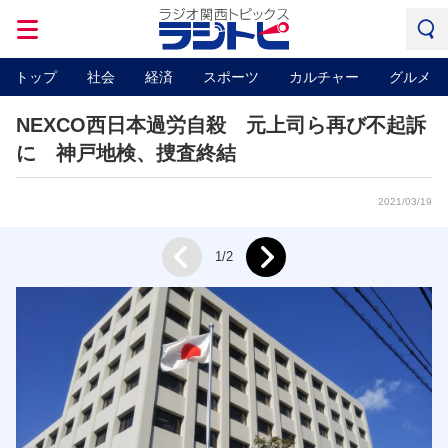
トップ
社会
経済
スポーツ
カルチャー
グルメ
NEXCO西日本過労自殺 元上司ら再び不起訴
に 神戸地検、捜査終結
2021/03/19
Next
1/2
Prev