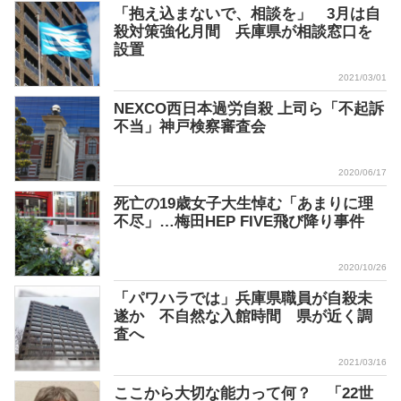
「抱え込まないで、相談を」 3月は自
殺対策強化月間 兵庫県が相談窓口を
設置
2021/03/01
NEXCO西日本過労自殺 上司ら「不起訴
不当」神戸検察審査会
2020/06/17
死亡の19歳女子大生悼む「あまりに理
不尽」…梅田HEP FIVE飛び降り事件
2020/10/26
「パワハラでは」兵庫県職員が自殺未
遂か 不自然な入館時間 県が近く調
査へ
2021/03/16
ここから大切な能力って何？ 「22世