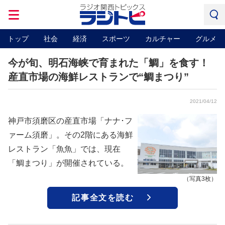
トップ
社会
経済
スポーツ
カルチャー
グルメ
今が旬、明石海峡で育まれた「鯛」を食す！
産直市場の海鮮レストランで“鯛まつり”
2021/04/12
神戸市須磨区の産直市場「ナナ･フ
ァーム須磨」。その2階にある海鮮
レストラン「魚魚」では、現在
「鯛まつり」が開催されている。
（写真3枚）
記事全文を読む