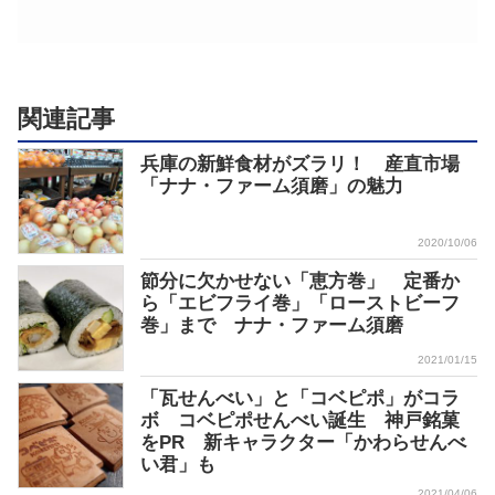
関連記事
兵庫の新鮮食材がズラリ！ 産直市場
「ナナ・ファーム須磨」の魅力
2020/10/06
節分に欠かせない「恵方巻」 定番か
ら「エビフライ巻」「ローストビーフ
巻」まで ナナ・ファーム須磨
2021/01/15
「瓦せんべい」と「コベピポ」がコラ
ボ コベピポせんべい誕生 神戸銘菓
をPR 新キャラクター「かわらせんべ
い君」も
2021/04/06