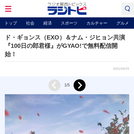
トップ
社会
経済
スポーツ
カルチャー
グルメ
ド・ギョンス（EXO）＆ナム・ジヒョン共演
『100日の郎君様』がGYAO!で無料配信開
始！
2021/04/25
Next
1/5
Prev