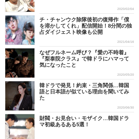
2020/02/04
チ・チャンウク除隊後初の復帰作「僕
を溶かしてくれ」配信開始！8分間の独
占ダイジェスト映像も公開
2021/04/16
なぜフルネーム呼び？『愛の不時着』
『梨泰院クラス』で韓ドラにハマって
気になったこと
2020/05/20
韓ドラで発見！約束・三角関係…韓国
語と日本語が似ている理由を聞いてみ
た
2020/06/30
財閥・お見合い・モザイク…韓国ドラ
マ初級あるある5選！