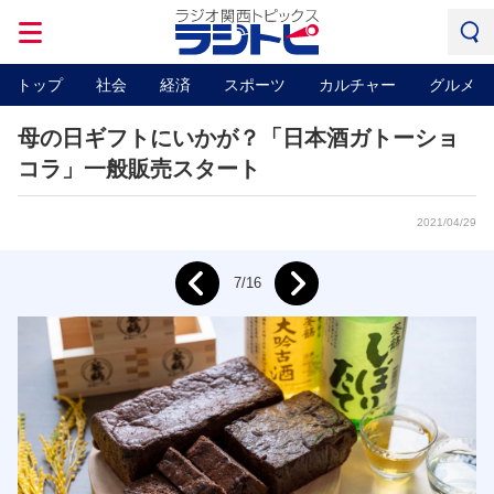
トップ
社会
経済
スポーツ
カルチャー
グルメ
母の日ギフトにいかが？「日本酒ガトーショ
コラ」一般販売スタート
2021/04/29
Next
7/16
Prev