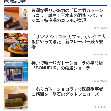
関連記事
豊潤な香りが魅力の「日本酒ガトーシ
ョコラ」誕生！三木市の酒造・パティ
シエ・特産品のコラボが実現
2021/02/03
「リンツ ショコラ カフェ」がルクア大
阪にやってきた！新フレーバー続々登
場
2020/07/02
神戸で唯一!?ガトーショコラの専門店
『BONHEUR』の厳選ショコラ
2020/06/03
「ありガトーショコラ」で医療従事者
に感謝を 明石のグッドフェローズ
2020/06/09