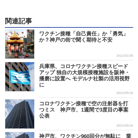
関連記事
ワクチン接種「自己責任」か「勇気」
か？神戸の街で聞く期待と不安
2021/01/28
兵庫県、コロナワクチン接種スピード
アップ 独自の大規模接種施設を阪神・
播磨に設置へ モデルナ社製の活用視野
に
2021/05/18
コロナワクチン接種で空の注射器を打
つミス 神戸市、1週間で3度目の事案
公表
2021/05/19
神戸市、ワクチン960回分が無駄に 業