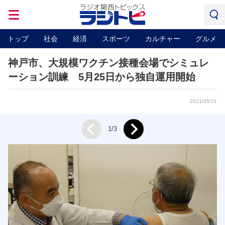
トップ
社会
経済
スポーツ
カルチャー
グルメ
神戸市、大規模ワクチン接種会場でシミュレ
ーション訓練 5月25日から独自運用開始
2021/05/21
Next
1/3
Prev