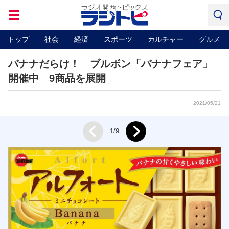
トップ
社会
経済
スポーツ
カルチャー
グルメ
バナナだらけ！ ブルボン「バナナフェア」
開催中 9商品を展開
2021/05/21
Next
1/9
Prev