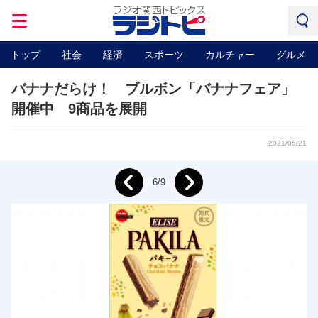
トップ
社会
経済
スポーツ
カルチャー
グルメ
バナナだらけ！ ブルボン「バナナフェア」
開催中 9商品を展開
2021/05/21
Next
6/9
Prev