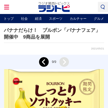
トップ
社会
経済
スポーツ
カルチャー
グルメ
バナナだらけ！ ブルボン「バナナフェア」
開催中 9商品を展開
2021/05/21
Next
9/9
Prev